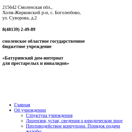
215642 Смоленская обл.,
Холм-Жирковский р-н, с. Боголюбово,
ул. Суворова, д.2
8(48139)
2-49-89
смоленское областное государственное
бюджетное учреждение
«Батуринский дом-интернат
для престарелых и инвалидов»
Главная
Об учреждении
Структура учреждения
Лицензия, устав, сведения о юридическом лице
Противодействие коррупции. Порядок подачи
жалобы.