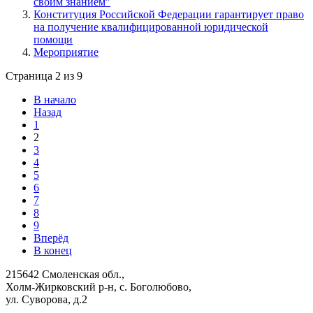
своим знанием"
Конституция Российской Федерации гарантирует право
на получение квалифицированной юридической
помощи
Мероприятие
Страница 2 из 9
В начало
Назад
1
2
3
4
5
6
7
8
9
Вперёд
В конец
215642 Смоленская обл.,
Холм-Жирковский р-н, с. Боголюбово,
ул. Суворова, д.2