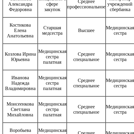
Среднее
Александра
сфере
учреждений
профессиональное
Федоровна
закупок
сбербанка
Костикова
Старшая
Медицинская
Елена
Высшее
медсестра
сестра
Анатольевна
Медицинская
Козлова Ирина
Среднее
Медицинская
сестра
Юрьевна
специальное
сестра
палатная
Иванова
Медицинская
Среднее
Медицинская
Надежда
сестра
специальное
сестра
Владимировна
палатная
Моисеенкова
Медицинская
Среднее
Медицинская
Светлана
сестра
специальное
сестра
Михайловна
палатная
Воробьева
Медицинская
Среднее
Медицинская