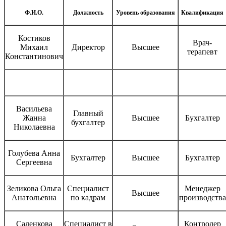
Ф.И.О.
Должность
Уровень образования
Квалификация
Костиков
Врач-
Михаил
Директор
Высшее
терапевт
Константинович
Васильева
Главный
Жанна
Высшее
Бухгалтер
бухгалтер
Николаевна
Голубева Анна
Бухгалтер
Высшее
Бухгалтер
Сергеевна
Зеликова Ольга
Специалист
Менеджер
Высшее
Анатольевна
по кадрам
производства
Саленкова
Специалист в
Контролер