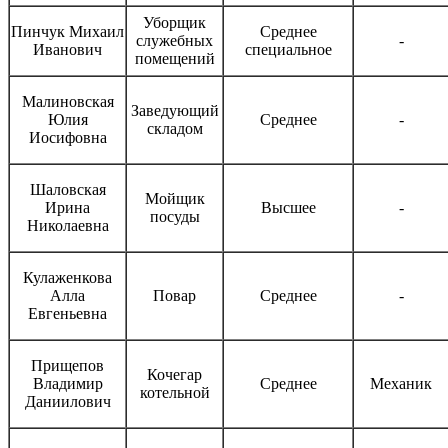
Уборщик
Пинчук Михаил
Среднее
служебных
-
Иванович
специальное
помещений
Малиновская
Заведующий
Юлия
Среднее
-
складом
Иосифовна
Шаловская
Мойщик
Ирина
Высшее
-
посуды
Николаевна
Кулаженкова
Алла
Повар
Среднее
-
Евгеньевна
Прищепов
Кочегар
Владимир
Среднее
Механик
котельной
Даниилович