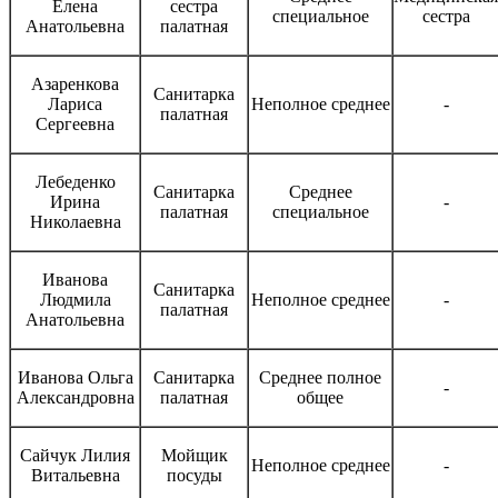
Елена
сестра
специальное
сестра
Анатольевна
палатная
Азаренкова
Санитарка
Лариса
Неполное среднее
-
палатная
Сергеевна
Лебеденко
Санитарка
Среднее
Ирина
-
палатная
специальное
Николаевна
Иванова
Санитарка
Людмила
Неполное среднее
-
палатная
Анатольевна
Иванова Ольга
Санитарка
Среднее полное
-
Александровна
палатная
общее
Сайчук Лилия
Мойщик
Неполное среднее
-
Витальевна
посуды