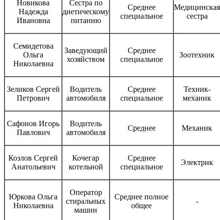
Новикова
Сестра по
Среднее
Медицинская
Надежда
диетическому
специальное
сестра
Ивановна
питанию
Семидетова
Заведующий
Среднее
Ольга
Зоотехник
хозяйством
специальное
Николаевна
Зеликов Сергей
Водитель
Среднее
Техник-
Петрович
автомобиля
специальное
механик
Сафонов Игорь
Водитель
Среднее
Механик
Павлович
автомобиля
Козлов Сергей
Кочегар
Среднее
Электрик
Анатольевич
котельной
специальное
Оператор
Юркова Ольга
Среднее полное
стиральных
-
Николаевна
общее
машин