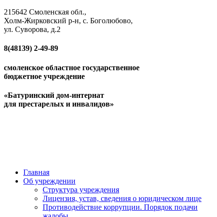
215642 Смоленская обл.,
Холм-Жирковский р-н, с. Боголюбово,
ул. Суворова, д.2
8(48139)
2-49-89
смоленское областное государственное
бюджетное учреждение
«Батуринский дом-интернат
для престарелых и инвалидов»
Главная
Об учреждении
Структура учреждения
Лицензия, устав, сведения о юридическом лице
Противодействие коррупции. Порядок подачи
жалобы.