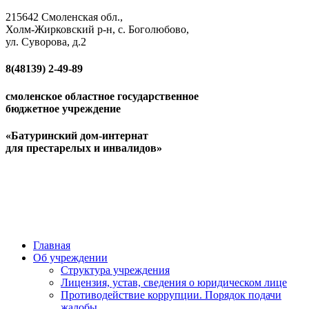
215642 Смоленская обл.,
Холм-Жирковский р-н, с. Боголюбово,
ул. Суворова, д.2
8(48139)
2-49-89
смоленское областное государственное
бюджетное учреждение
«Батуринский дом-интернат
для престарелых и инвалидов»
Главная
Об учреждении
Структура учреждения
Лицензия, устав, сведения о юридическом лице
Противодействие коррупции. Порядок подачи
жалобы.