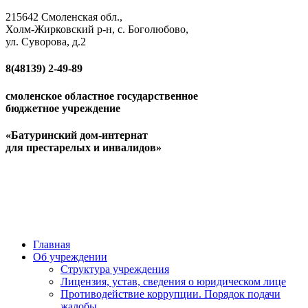
215642 Смоленская обл.,
Холм-Жирковский р-н, с. Боголюбово,
ул. Суворова, д.2
8(48139)
2-49-89
смоленское областное государственное
бюджетное учреждение
«Батуринский дом-интернат
для престарелых и инвалидов»
Главная
Об учреждении
Структура учреждения
Лицензия, устав, сведения о юридическом лице
Противодействие коррупции. Порядок подачи
жалобы.