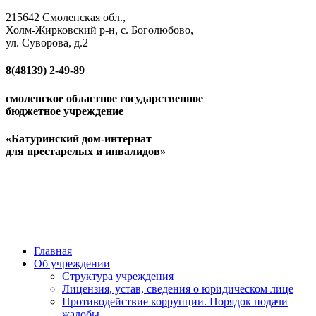
215642 Смоленская обл.,
Холм-Жирковский р-н, с. Боголюбово,
ул. Суворова, д.2
8(48139)
2-49-89
смоленское областное государственное
бюджетное учреждение
«Батуринский дом-интернат
для престарелых и инвалидов»
Главная
Об учреждении
Структура учреждения
Лицензия, устав, сведения о юридическом лице
Противодействие коррупции. Порядок подачи
жалобы.