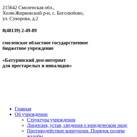
215642 Смоленская обл.,
Холм-Жирковский р-н, с. Боголюбово,
ул. Суворова, д.2
8(48139)
2-49-89
смоленское областное государственное
бюджетное учреждение
«Батуринский дом-интернат
для престарелых и инвалидов»
Главная
Об учреждении
Структура учреждения
Лицензия, устав, сведения о юридическом лице
Противодействие коррупции. Порядок подачи
жалобы.