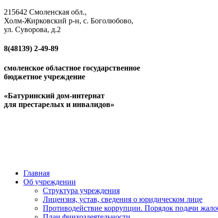
215642 Смоленская обл.,
Холм-Жирковский р-н, с. Боголюбово,
ул. Суворова, д.2
8(48139)
2-49-89
смоленское областное государственное
бюджетное учреждение
«Батуринский дом-интернат
для престарелых и инвалидов»
Главная
Об учреждении
Структура учреждения
Лицензия, устав, сведения о юридическом лице
Противодействие коррупции. Порядок подачи жало
План финхоздеятельности