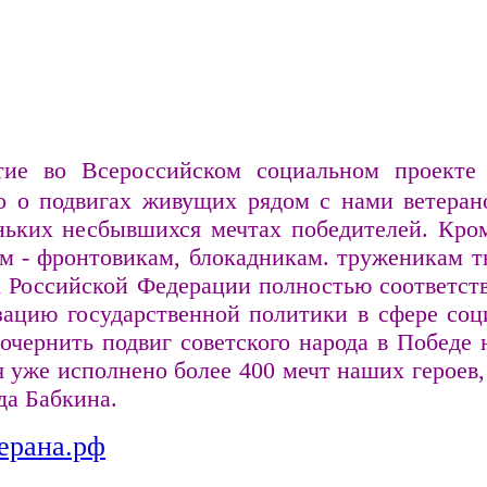
тие во Всероссийском социальном проект
ко о подвигах живущих рядом с нами ветера
ьких несбывшихся мечтах победителей. Кром
 - фронтовикам, блокадникам. труженикам т
х Российской Федерации полностью соответст
зацию государственной политики в сфере со
очернить подвиг советского народа в Побед
я уже исполнено более 400 мечт наших героев
да Бабкина.
терана.рф