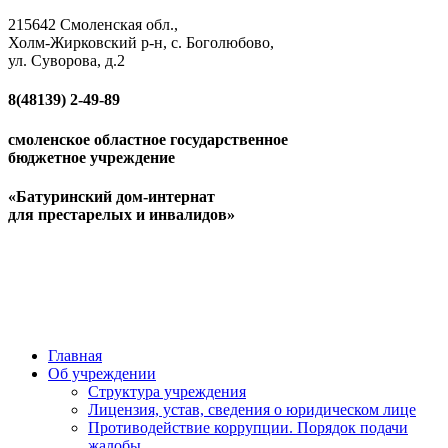
215642 Смоленская обл.,
Холм-Жирковский р-н, с. Боголюбово,
ул. Суворова, д.2
8(48139)
2-49-89
смоленское областное государственное
бюджетное учреждение
«Батуринский дом-интернат
для престарелых и инвалидов»
Главная
Об учреждении
Структура учреждения
Лицензия, устав, сведения о юридическом лице
Противодействие коррупции. Порядок подачи
жалобы.