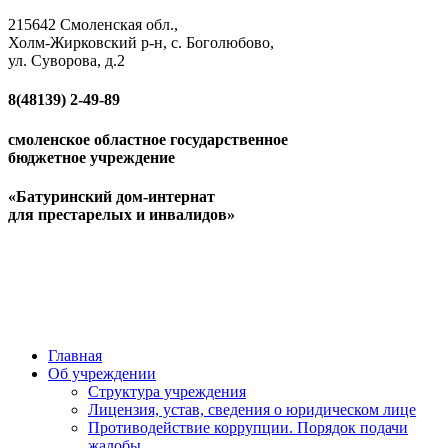
215642 Смоленская обл.,
Холм-Жирковский р-н, с. Боголюбово,
ул. Суворова, д.2
8(48139)
2-49-89
смоленское областное государственное
бюджетное учреждение
«Батуринский дом-интернат
для престарелых и инвалидов»
Главная
Об учреждении
Структура учреждения
Лицензия, устав, сведения о юридическом лице
Противодействие коррупции. Порядок подачи
жалобы.