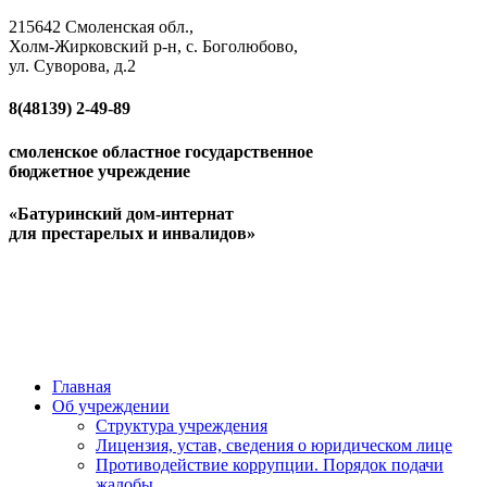
215642 Смоленская обл.,
Холм-Жирковский р-н, с. Боголюбово,
ул. Суворова, д.2
8(48139)
2-49-89
смоленское областное государственное
бюджетное учреждение
«Батуринский дом-интернат
для престарелых и инвалидов»
Главная
Об учреждении
Структура учреждения
Лицензия, устав, сведения о юридическом лице
Противодействие коррупции. Порядок подачи
жалобы.