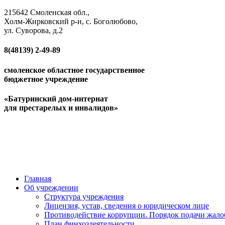
215642 Смоленская обл.,
Холм-Жирковский р-н, с. Боголюбово,
ул. Суворова, д.2
8(48139)
2-49-89
смоленское областное государственное
бюджетное учреждение
«Батуринский дом-интернат
для престарелых и инвалидов»
Главная
Об учреждении
Структура учреждения
Лицензия, устав, сведения о юридическом лице
Противодействие коррупции. Порядок подачи жало
План финхоздеятельности